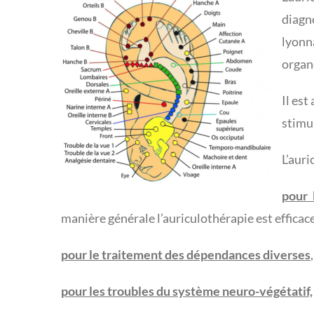
diagn
lyonn
organ
Il est
stimul
L’aur
pour 
manière générale l’auriculothérapie est efficac
pour le traitement des dépendances diverses
pour les troubles du système neuro-végétatif,