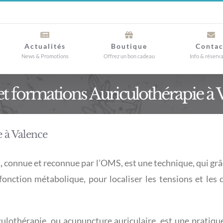
Actualités
Boutique
Contac
News & Promotions
Offrez un bon cadeau
Info & réserv
et formations Auriculothérapie à 
 à Valence
,
connue et reconnue par l’OMS, est une technique, qui grâce
onction métabolique, pour localiser les tensions et les
iculothérapie, ou acupuncture auriculaire, est une prati