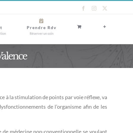
Facebook
Instagram
X
t
Prendre Rdv
ation
Réserver un soin
Valence
 à la stimulation de points par voie réflexe, va
 dysfonctionnements de l’organisme afin de les
que de médecine non-conventionnelle se voulant