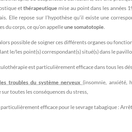
ostique et
thérapeutique
mise au point dans les années 19
ais. Elle repose sur l’hypothèse qu’il existe une correspon
es du corps, ce qu’on appelle
une somatotopie
.
 alors possible de soigner ces différents organes ou foncti
ant le/les point(s) correspondant(s) situé(s) dans le pavillon d
iculothérapie est particulièrement efficace dans tous les 
les troubles du système nerveux
(insomnie, anxiété, h
e sur toutes les conséquences du stress,
, particulièrement efficace pour le sevrage tabagique : Arrê