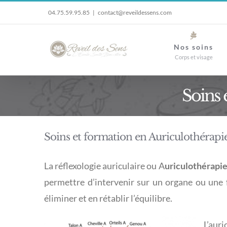
Passer
04.75.59.95.85
|
contact@reveildessens.com
au
contenu
Nos soins
Corps et visage
Soins 
Soins et formation en Auriculothérapie
La réflexologie auriculaire ou A
uriculothérapie
permettre d’intervenir sur un organe ou une f
éliminer et en rétablir l’équilibre.
L’aur