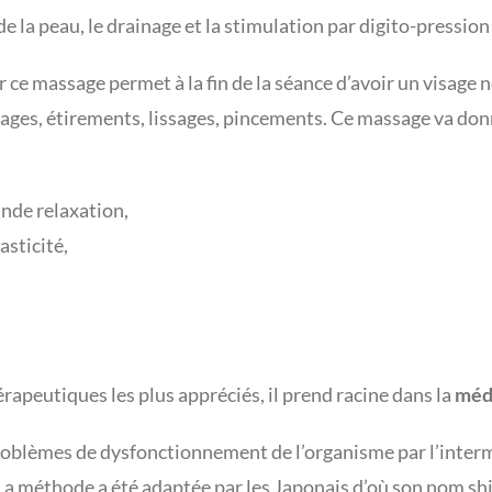
de la peau, le drainage et la stimulation par digito-pressi
r ce massage permet à la fin de la séance d’avoir un visage 
ages, étirements, lissages, pincements. Ce massage va donner
ande relaxation,
asticité,
rapeutiques les plus appréciés, il prend racine dans la
méde
es problèmes de dysfonctionnement de l’organisme par l’inte
La méthode a été adaptée par les Japonais d’où son nom shia