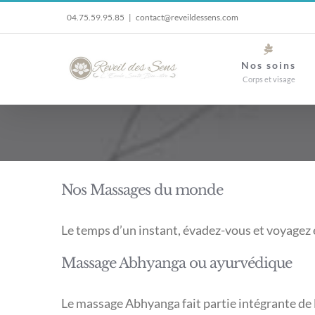
Passer
04.75.59.95.85
|
contact@reveildessens.com
au
contenu
Nos soins
Corps et visage
Nos Massages du monde
Le temps d’un instant, évadez-vous et voyagez 
Massage Abhyanga ou ayurvédique
Le massage Abhyanga fait partie intégrante de