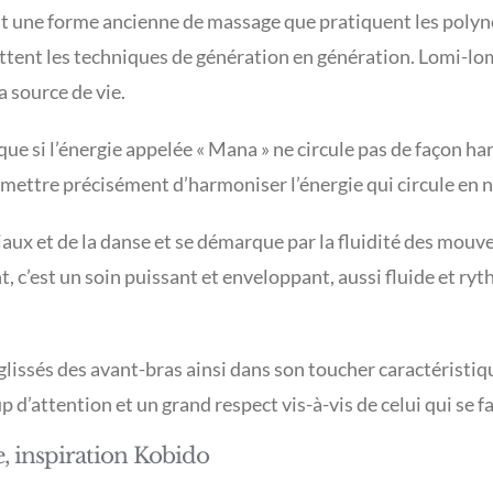
t une forme ancienne de massage que pratiquent les polyné
ettent les techniques de génération en génération. Lomi-lomi,
la source de vie.
que si l’énergie appelée « Mana » ne circule pas de façon ha
rmettre précisément d’harmoniser l’énergie qui circule en no
iaux et de la danse et se démarque par la fluidité des mou
t, c’est un soin puissant et enveloppant, aussi fluide et ry
s glissés des avant-bras ainsi dans son toucher caractéristi
 d’attention et un grand respect vis-à-vis de celui qui se f
, inspiration Kobido