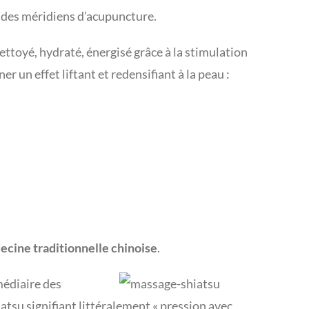
on des méridiens d’acupuncture.
nettoyé, hydraté, énergisé grâce à la
stimulation
 un effet liftant et redensifiant à la peau :
cine traditionnelle chinoise
.
rmédiaire
des
tsu signifiant littéralement « pression avec