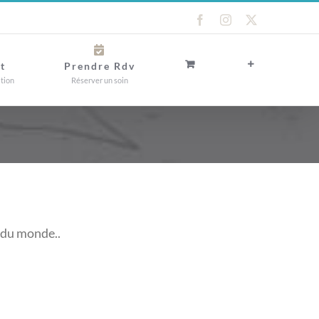
Facebook
Instagram
X
t
Prendre Rdv
ation
Réserver un soin
 du monde..