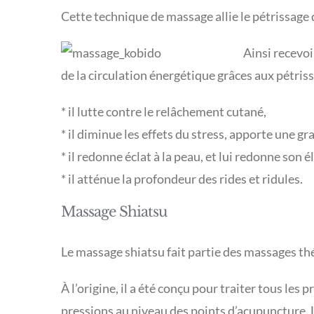
Cette technique de massage allie le pétrissage 
Ainsi recevoi
de la circulation énergétique grâces aux pétriss
* il lutte contre le relâchement cutané,
* il diminue les effets du stress, apporte une gr
* il redonne éclat à la peau, et lui redonne son él
* il atténue la profondeur des rides et ridules.
Massage Shiatsu
Le massage shiatsu fait partie des massages thé
À l’origine, il a été conçu pour traiter tous l
pressions au niveau des points d’acupuncture. 