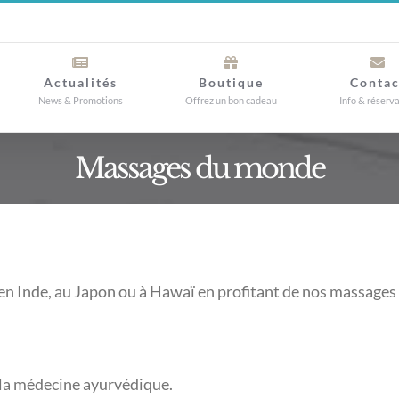
Actualités
Boutique
Contac
News & Promotions
Offrez un bon cadeau
Info & réserv
Massages du monde
en Inde, au Japon ou à Hawaï en profitant de nos massages
 la médecine ayurvédique.