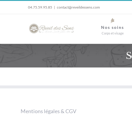
Passer
04.75.59.95.85
|
contact@reveildessens.com
au
contenu
Nos soins
Corps et visage
S
Mentions légales & CGV