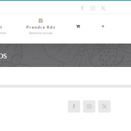
Facebook
Instagram
X
t
Prendre Rdv
ation
Réserver un soin
ps