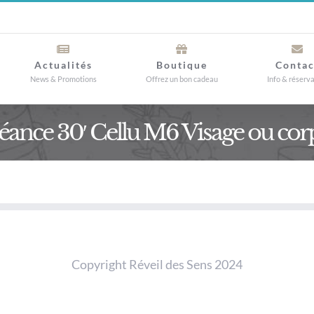
Actualités
Boutique
Contac
News & Promotions
Offrez un bon cadeau
Info & réserv
éance 30′ Cellu M6 Visage ou cor
Copyright Réveil des Sens 2024