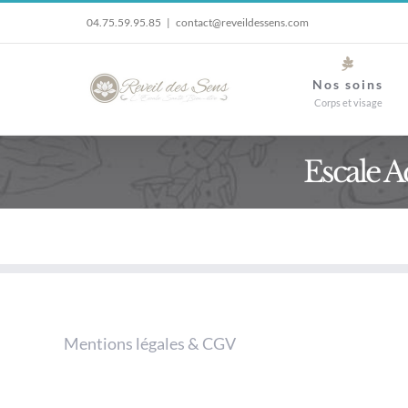
Passer
04.75.59.95.85
|
contact@reveildessens.com
au
contenu
Nos soins
Corps et visage
Escale 
Mentions légales & CGV