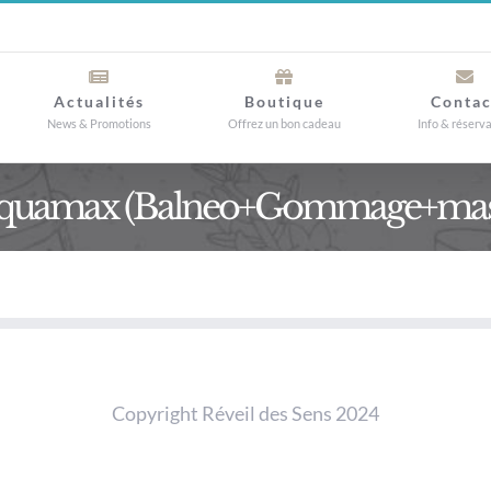
Actualités
Boutique
Contac
News & Promotions
Offrez un bon cadeau
Info & réserv
Aquamax (Balneo+Gommage+mas
Copyright Réveil des Sens 2024