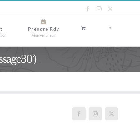
Facebook
Instagram
X
t
Prendre Rdv
ation
Réserver un soin
sage30′)