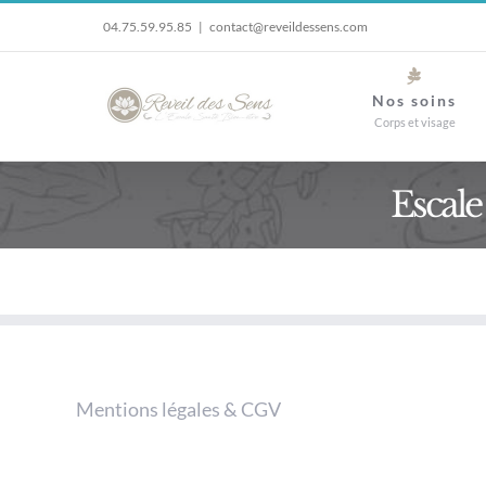
Passer
04.75.59.95.85
|
contact@reveildessens.com
au
contenu
Nos soins
Corps et visage
Escale
Mentions légales & CGV