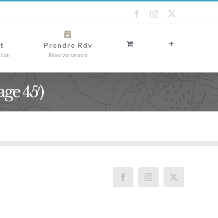
Facebook
Instagram
X
t
Prendre Rdv
ation
Réserver un soin
ge 45′)