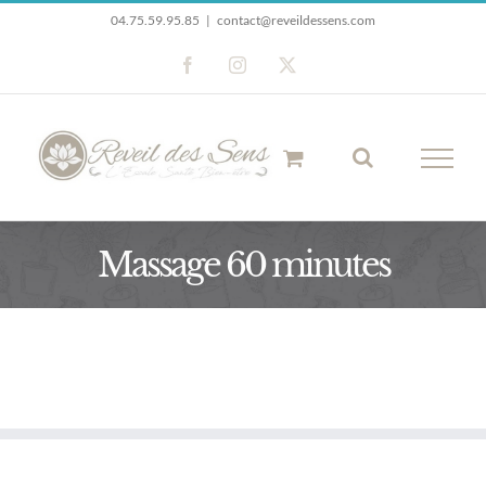
Passer
04.75.59.95.85
|
contact@reveildessens.com
au
Facebook
Instagram
X
contenu
Massage 60 minutes