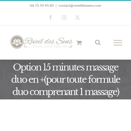
Passer
04.75.59.95.85
|
contact@reveildessens.com
au
Facebook
Instagram
X
contenu
Option 15 minutes massage
duo en +(pour toute formule
duo comprenant 1 massage)