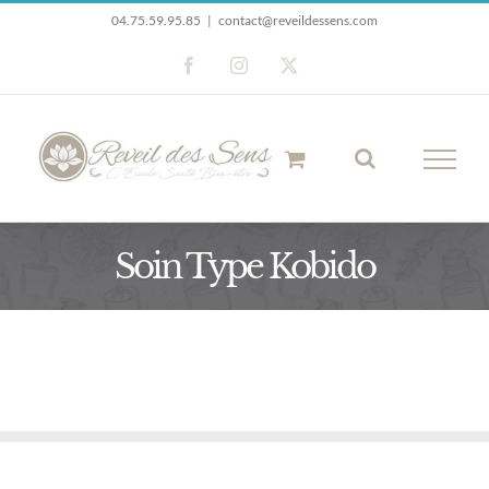
Passer
04.75.59.95.85
|
contact@reveildessens.com
au
Facebook
Instagram
X
contenu
Soin Type Kobido